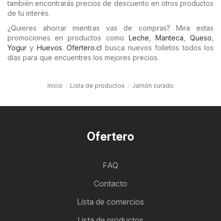
también encontrarás precios de descuento en otros productos
de tu interés.
¿Quieres ahorrar mientras vas de compras? Mira estas
promociones en productos como
Leche
,
Manteca
,
Queso
,
Yogur
y
Huevos
.
Ofertero.cl
busca nuevos folletos todos los
días para que encuentres los mejores precios.
Inicio
Lista de productos
Jamón curado
Ofertero
FAQ
Contacto
Lista de comercios
Lista de productos