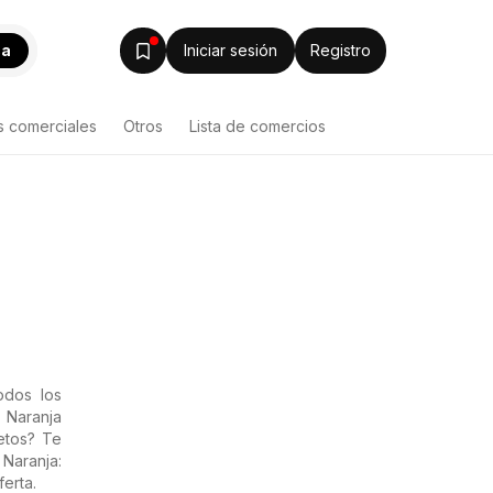
ca
Iniciar sesión
Registro
s comerciales
Otros
Lista de comercios
odos los
 Naranja
letos? Te
Naranja:
erta.