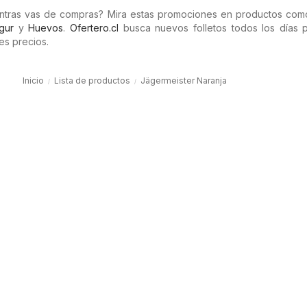
entras vas de compras? Mira estas promociones en productos co
gur
y
Huevos
.
Ofertero.cl
busca nuevos folletos todos los días 
es precios.
Inicio
Lista de productos
Jägermeister Naranja