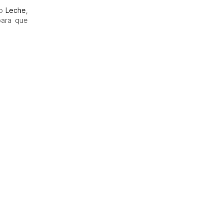
mo
Leche
,
para que