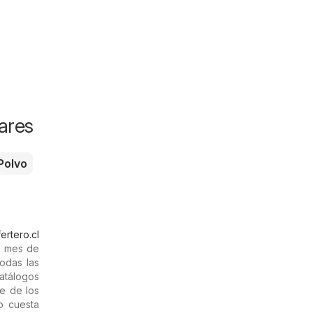
ares
Polvo
ertero.cl
l mes de
odas las
catálogos
te de los
o cuesta