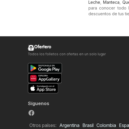
Leche
,
Manteca
,
Qu
para conocer todo 
descuentos de tus ti
Ofertero
Todos los folletos con ofertas en un solo lugar
Síguenos
Otros países:
Argentina
Brasil
Colombia
Esp