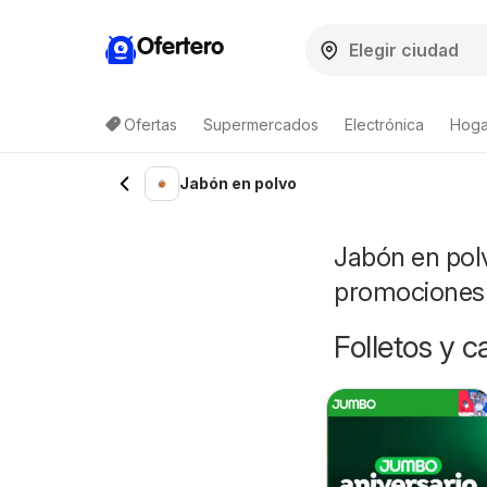
Ofertero
Ofertas
Supermercados
Electrónica
Hogar
Lista de productos
Jabón en polvo
Jabón en polv
promociones
Folletos y 