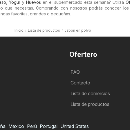
eso
,
Yogur
y
Huevos
en el supermercado esta semana? Utiliza
Of
lo que necesitas. Comprando con nosotros podrás conocer los
endas favoritas, grandes o pequeñas.
Inicio
Lista de productos
Jabón en polvo
Ofertero
FAQ
Contacto
Lista de comercios
Lista de productos
aña
México
Perú
Portugal
United States