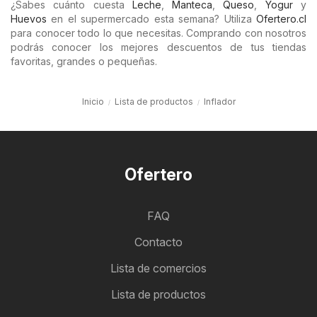
¿Sabes cuánto cuesta
Leche
,
Manteca
,
Queso
,
Yogur
y
Huevos
en el supermercado esta semana? Utiliza
Ofertero.cl
para conocer todo lo que necesitas. Comprando con nosotros
podrás conocer los mejores descuentos de tus tiendas
favoritas, grandes o pequeñas.
Inicio
Lista de productos
Inflador
Ofertero
FAQ
Contacto
Lista de comercios
Lista de productos