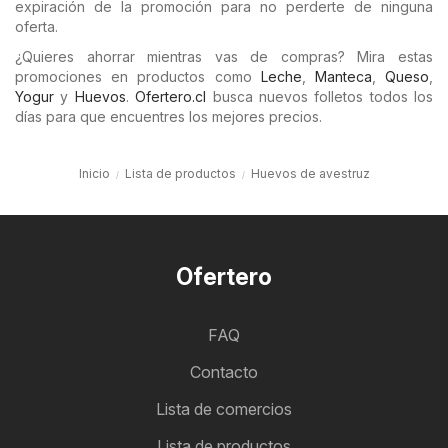
expiración de la promoción para no perderte de ninguna
oferta.
¿Quieres ahorrar mientras vas de compras? Mira estas
promociones en productos como
Leche
,
Manteca
,
Queso
,
Yogur
y
Huevos
.
Ofertero.cl
busca nuevos folletos todos los
días para que encuentres los mejores precios.
Inicio
Lista de productos
Huevos de avestruz
Ofertero
FAQ
Contacto
Lista de comercios
Lista de productos