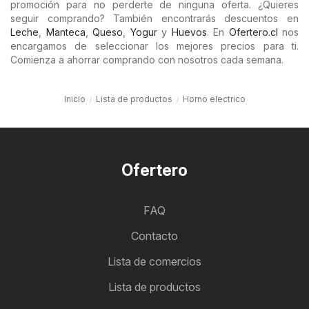
promoción para no perderte de ninguna oferta. ¿Quieres
seguir comprando? También encontrarás descuentos en
Leche
,
Manteca
,
Queso
,
Yogur
y
Huevos
. En
Ofertero.cl
nos
encargamos de seleccionar los mejores precios para ti.
Comienza a ahorrar comprando con nosotros cada semana.
Inicio
Lista de productos
Horno electrico
Ofertero
FAQ
Contacto
Lista de comercios
Lista de productos