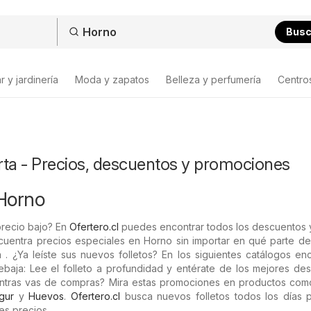
Bus
 y jardinería
Moda y zapatos
Belleza y perfumería
Centro
rta - Precios, descuentos y promociones
Horno
recio bajo? En
Ofertero.cl
puedes encontrar todos los descuentos y
cuentra precios especiales en Horno sin importar en qué parte de
 . ¿Ya leíste sus nuevos folletos? En los siguientes catálogos en
baja: Lee el folleto a profundidad y entérate de los mejores des
entras vas de compras? Mira estas promociones en productos co
gur
y
Huevos
.
Ofertero.cl
busca nuevos folletos todos los días 
es precios.