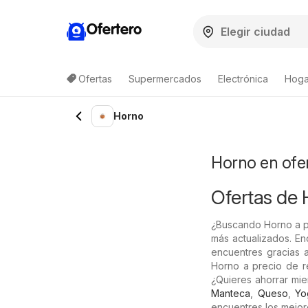
Ofertero
Ofertas
Supermercados
Electrónica
Hogar
Lista de productos
Horno
Horno en ofe
Ofertas de 
¿Buscando Horno a p
más actualizados. En
encuentres gracias a
Horno a precio de re
¿Quieres ahorrar mi
Manteca
,
Queso
,
Yo
encuentres los mejor