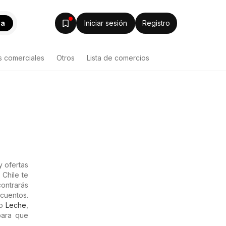
ca
Iniciar sesión
Registro
s comerciales
Otros
Lista de comercios
 ofertas
 Chile te
contrarás
cuentos.
mo
Leche
,
para que