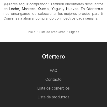
¿Quieres seguir comprando? También encontrarás descuentos
en
Leche
,
Manteca
,
Queso
,
Yogur
y
Huevos
. En
Ofertero.cl
nos encargamos de seleccionar los mejores precios para ti.
Comienza a ahorrar comprando con nosotros cada semana.
Inicio
Lista de productos
Hígado
Ofertero
FAQ
Contacto
Lista de comercios
Lista de productos