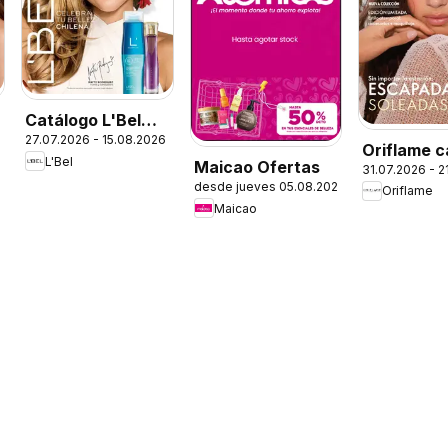
Catálogo L'Bel
27.07.2026 - 15.08.2026
Campaña 13
Oriflame c
L'Bel
Maicao Ofertas
31.07.2026 - 2
desde jueves 05.08.2026
Oriflame
Maicao