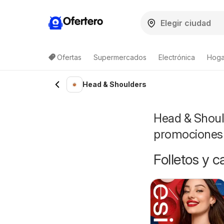
Ofertero
Ofertas
Supermercados
Electrónica
Hogar
Lista de productos
Head & Shoulders
Head & Should
promociones
Folletos y 