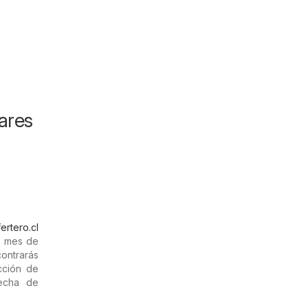
ares
ertero.cl
l mes de
ontrarás
cción de
fecha de