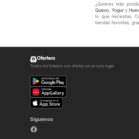
¿Quieres más prod
Queso
,
Yogur
y
Hue
lo que necesitas. 
tiendas favoritas, g
Ofertero
Todos los folletos con ofertas en un solo lugar
Síguenos