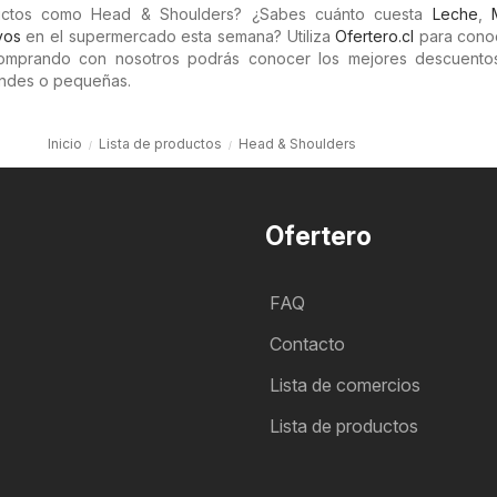
uctos como Head & Shoulders? ¿Sabes cuánto cuesta
Leche
,
vos
en el supermercado esta semana? Utiliza
Ofertero.cl
para cono
Comprando con nosotros podrás conocer los mejores descuento
randes o pequeñas.
Inicio
Lista de productos
Head & Shoulders
Ofertero
FAQ
Contacto
Lista de comercios
Lista de productos