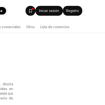
ca
Iniciar sesión
Registro
s comerciales
Otros
Lista de comercios
. Ahorra
iales en
eíste sus
precio de