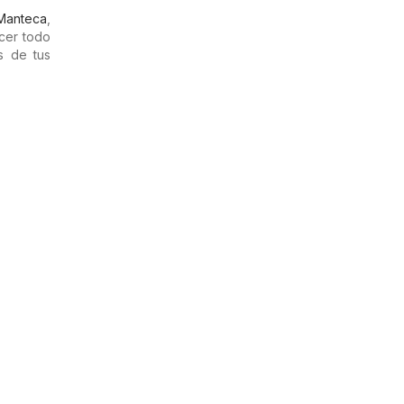
Manteca
,
cer todo
s de tus