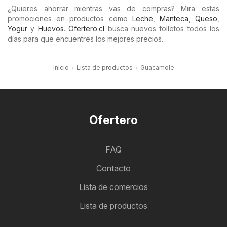
¿Quieres ahorrar mientras vas de compras? Mira estas
promociones en productos como
Leche
,
Manteca
,
Queso
,
Yogur
y
Huevos
.
Ofertero.cl
busca nuevos folletos todos los
días para que encuentres los mejores precios.
Inicio
Lista de productos
Guacamole
Ofertero
FAQ
Contacto
Lista de comercios
Lista de productos