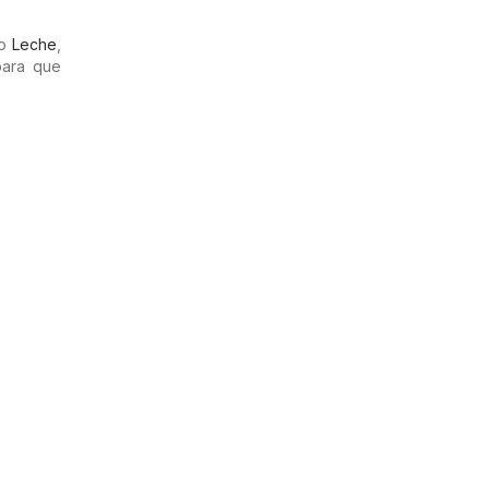
mo
Leche
,
para que