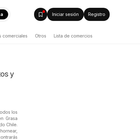
ca
Iniciar sesión
Registro
s comerciales
Otros
Lista de comercios
tos y
odos los
en Grasa
do Chile.
hornear,
contrarás