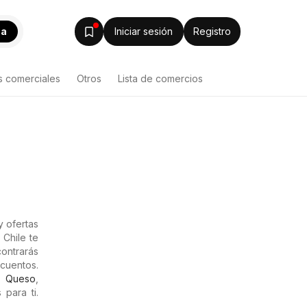
ca
Iniciar sesión
Registro
s comerciales
Otros
Lista de comercios
 ofertas
 Chile te
contrarás
cuentos.
,
Queso
,
para ti.