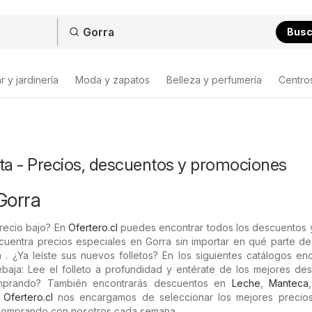
Bus
 y jardinería
Moda y zapatos
Belleza y perfumería
Centro
ta - Precios, descuentos y promociones
Gorra
recio bajo? En
Ofertero.cl
puedes encontrar todos los descuentos y
cuentra precios especiales en Gorra sin importar en qué parte de
 . ¿Ya leíste sus nuevos folletos? En los siguientes catálogos en
baja: Lee el folleto a profundidad y entérate de los mejores des
omprando? También encontrarás descuentos en
Leche
,
Manteca
n
Ofertero.cl
nos encargamos de seleccionar los mejores precios 
comprando con nosotros cada semana.