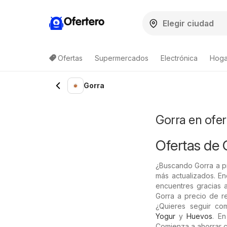
Ofertero
Ofertas
Supermercados
Electrónica
Hogar
Lista de productos
Gorra
Gorra en ofer
Ofertas de 
¿Buscando Gorra a p
más actualizados. En
encuentres gracias a
Gorra a precio de re
¿Quieres seguir c
Yogur
y
Huevos
. E
Comienza a ahorrar 