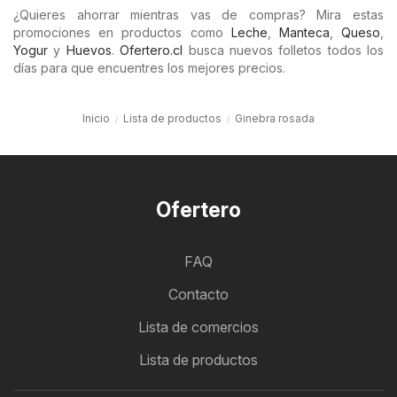
¿Quieres ahorrar mientras vas de compras? Mira estas
promociones en productos como
Leche
,
Manteca
,
Queso
,
Yogur
y
Huevos
.
Ofertero.cl
busca nuevos folletos todos los
días para que encuentres los mejores precios.
Inicio
Lista de productos
Ginebra rosada
Ofertero
FAQ
Contacto
Lista de comercios
Lista de productos