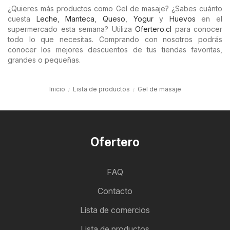
¿Quieres más productos como Gel de masaje? ¿Sabes cuánto
cuesta
Leche
,
Manteca
,
Queso
,
Yogur
y
Huevos
en el
supermercado esta semana? Utiliza
Ofertero.cl
para conocer
todo lo que necesitas. Comprando con nosotros podrás
conocer los mejores descuentos de tus tiendas favoritas,
grandes o pequeñas.
Inicio
Lista de productos
Gel de masaje
Ofertero
FAQ
Contacto
Lista de comercios
Lista de productos