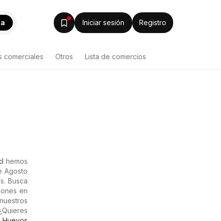
ca
Iniciar sesión
Registro
s comerciales
Otros
Lista de comercios
cl
hemos
de Agosto
s. Busca
ciones en
nuestros
¿Quieres
y
Huevos