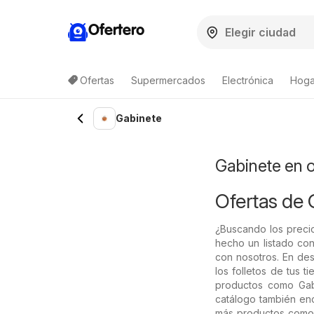
Ofertero
Ofertas
Supermercados
Electrónica
Hogar
Lista de productos
Gabinete
Gabinete en 
Ofertas de 
¿Buscando los precio
hecho un listado con
con nosotros. En de
los folletos de tus 
productos como Gabi
catálogo también enc
más productos como