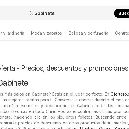
Bus
 y jardinería
Moda y zapatos
Belleza y perfumería
Centro
oferta - Precios, descuentos y promociones
Gabinete
s más bajos en Gabinete? Estás en el lugar perfecto. En
Ofertero.
 las mejores ofertas para ti. Comienza a ahorrar durante el mes 
scubrirás descuentos y promociones en Gabinete todas las semana
tiendas favoritas en todo Chile. Podrás encontrar las últimas promo
nete, haciendo clic en los siguientes folletos: Buscando entre 
ontrarás precios de descuento en otros productos de tu interés. 
 Gabinete? ¿Sabes cuánto cuesta
Leche
,
Manteca
,
Queso
,
Yogur