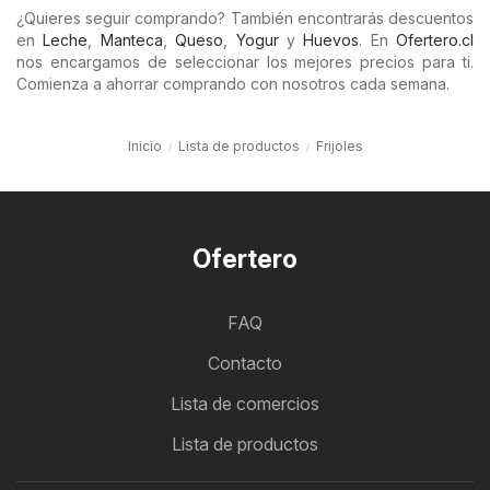
¿Quieres seguir comprando? También encontrarás descuentos
en
Leche
,
Manteca
,
Queso
,
Yogur
y
Huevos
. En
Ofertero.cl
nos encargamos de seleccionar los mejores precios para ti.
Comienza a ahorrar comprando con nosotros cada semana.
Inicio
Lista de productos
Frijoles
Ofertero
FAQ
Contacto
Lista de comercios
Lista de productos