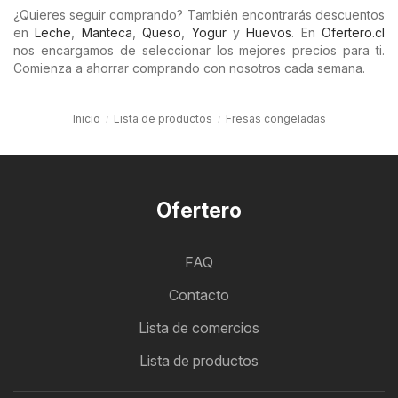
¿Quieres seguir comprando? También encontrarás descuentos
en
Leche
,
Manteca
,
Queso
,
Yogur
y
Huevos
. En
Ofertero.cl
nos encargamos de seleccionar los mejores precios para ti.
Comienza a ahorrar comprando con nosotros cada semana.
Inicio
Lista de productos
Fresas congeladas
Ofertero
FAQ
Contacto
Lista de comercios
Lista de productos