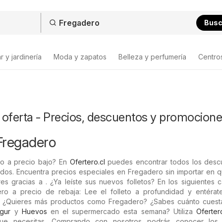
Bus
 y jardinería
Moda y zapatos
Belleza y perfumería
Centro
 oferta - Precios, descuentos y promocion
Fregadero
o a precio bajo? En
Ofertero.cl
puedes encontrar todos los desc
ados. Encuentra precios especiales en Fregadero sin importar en 
es gracias a . ¿Ya leíste sus nuevos folletos? En los siguientes 
ro a precio de rebaja: Lee el folleto a profundidad y entérat
. ¿Quieres más productos como Fregadero? ¿Sabes cuánto cues
gur
y
Huevos
en el supermercado esta semana? Utiliza
Ofertero
ue necesitas. Comprando con nosotros podrás conocer los 