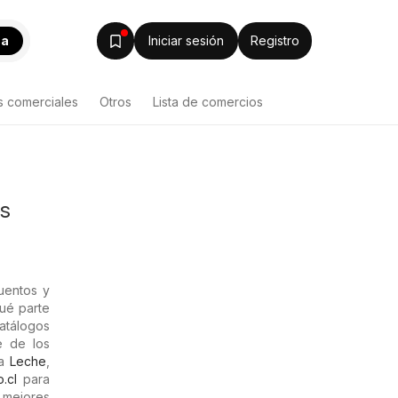
ca
Iniciar sesión
Registro
s comerciales
Otros
Lista de comercios
es
uentos y
qué parte
catálogos
e de los
ta
Leche
,
.cl
para
mejores