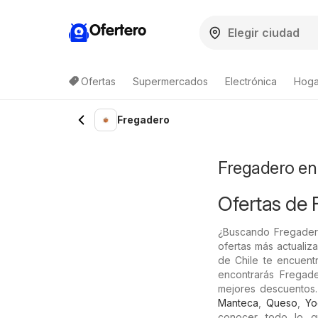
Ofertero
Ofertas
Supermercados
Electrónica
Hogar
Lista de productos
Fregadero
Fregadero en
Ofertas de 
¿Buscando Fregader
ofertas más actualiz
de Chile te encuentr
encontrarás Fregade
mejores descuentos
Manteca
,
Queso
,
Yo
conocer todo lo q