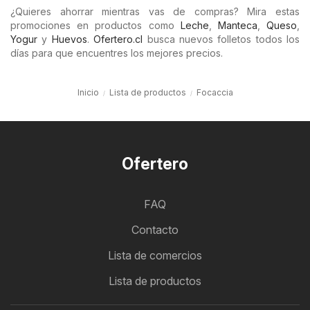
¿Quieres ahorrar mientras vas de compras? Mira estas
promociones en productos como
Leche
,
Manteca
,
Queso
,
Yogur
y
Huevos
.
Ofertero.cl
busca nuevos folletos todos los
días para que encuentres los mejores precios.
Inicio
Lista de productos
Focaccia
Ofertero
FAQ
Contacto
Lista de comercios
Lista de productos