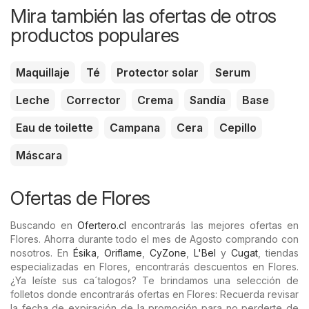
Mira también las ofertas de otros
productos populares
Maquillaje
Té
Protector solar
Serum
Leche
Corrector
Crema
Sandía
Base
Eau de toilette
Campana
Cera
Cepillo
Máscara
Ofertas de Flores
Buscando en
Ofertero.cl
encontrarás las mejores ofertas en
Flores. Ahorra durante todo el mes de Agosto comprando con
nosotros. En
Ésika
,
Oriflame
,
CyZone
,
L'Bel
y
Cugat
, tiendas
especializadas en Flores, encontrarás descuentos en Flores.
¿Ya leíste sus ca´talogos? Te brindamos una selección de
folletos donde encontrarás ofertas en Flores: Recuerda revisar
la fecha de expiración de la promoción para no perderte de