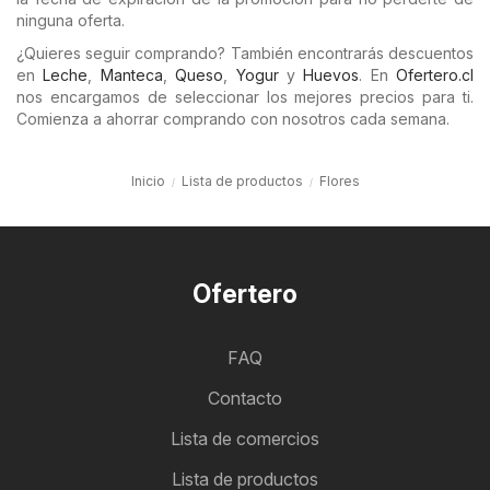
ninguna oferta.
¿Quieres seguir comprando? También encontrarás descuentos
en
Leche
,
Manteca
,
Queso
,
Yogur
y
Huevos
. En
Ofertero.cl
nos encargamos de seleccionar los mejores precios para ti.
Comienza a ahorrar comprando con nosotros cada semana.
Inicio
Lista de productos
Flores
Ofertero
FAQ
Contacto
Lista de comercios
Lista de productos