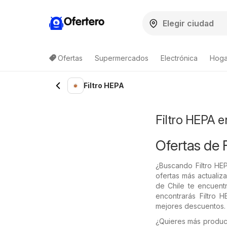
Ofertero
Ofertas
Supermercados
Electrónica
Hogar
Lista de productos
Filtro HEPA
Filtro HEPA e
Ofertas de 
¿Buscando Filtro HE
ofertas más actualiz
de Chile te encuentr
encontrarás Filtro 
mejores descuentos.
¿Quieres más produc