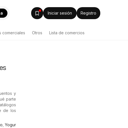
ca
Iniciar sesión
Registro
s comerciales
Otros
Lista de comercios
nes
uentos y
qué parte
catálogos
e de los
o
,
Yogur