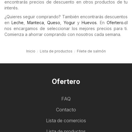
encontrarás precios de descuento en otros productos de tu
interés.
¿Quieres seguir comprando? También encontrarás descuentos
en
Leche
,
Manteca
,
Queso
,
Yogur
y
Huevos
. En
Ofertero.cl
nos encargamos de seleccionar los mejores precios para ti.
Comienza a ahorrar comprando con nosotros cada semana.
Inicio
Lista de productos
Filete de salmón
Ofertero
FAQ
Contacto
Lista de comercios
Lista de productos