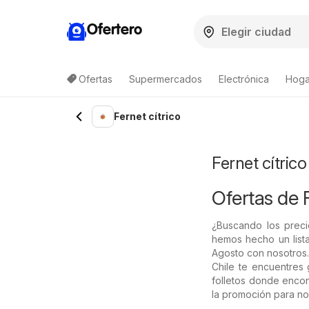
Ofertero
Ofertas
Supermercados
Electrónica
Hogar
Lista de productos
Fernet cítrico
Fernet cítric
Ofertas de F
¿Buscando los preci
hemos hecho un lista
Agosto con nosotros.
Chile te encuentres 
folletos donde encon
la promoción para no