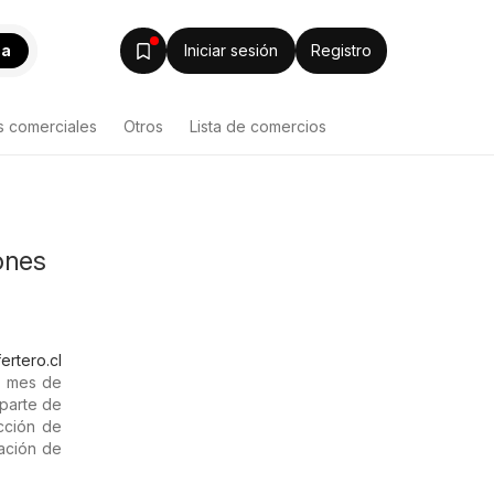
ca
Iniciar sesión
Registro
s comerciales
Otros
Lista de comercios
ones
ertero.cl
l mes de
 parte de
ección de
ración de