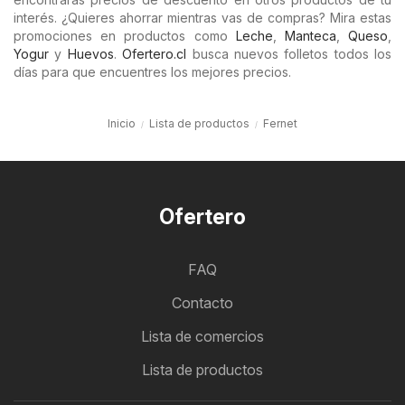
interés. ¿Quieres ahorrar mientras vas de compras? Mira estas
promociones en productos como
Leche
,
Manteca
,
Queso
,
Yogur
y
Huevos
.
Ofertero.cl
busca nuevos folletos todos los
días para que encuentres los mejores precios.
Inicio
Lista de productos
Fernet
Ofertero
FAQ
Contacto
Lista de comercios
Lista de productos