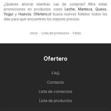
¿Quieres ahorrar mientras vas de compras? Mira estas
promociones en productos como
Leche
,
Manteca
,
Queso
,
Yogur
y
Huevos
.
Ofertero.cl
busca nuevos folletos todos los
días para que encuentres los mejores precios.
Inicio
Lista de productos
Fanta
Ofertero
FAQ
Contacto
Lista de comercios
Lista de productos