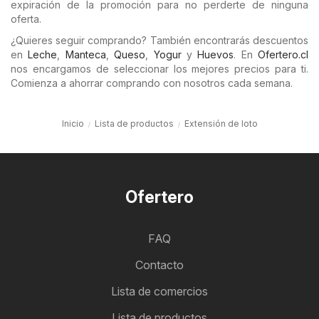
expiración de la promoción para no perderte de ninguna
oferta.
¿Quieres seguir comprando? También encontrarás descuentos
en
Leche
,
Manteca
,
Queso
,
Yogur
y
Huevos
. En
Ofertero.cl
nos encargamos de seleccionar los mejores precios para ti.
Comienza a ahorrar comprando con nosotros cada semana.
Inicio
Lista de productos
Extensión de loto
Ofertero
FAQ
Contacto
Lista de comercios
Lista de productos