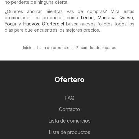
no perderte de ninguna oferta.
¿Quieres ahorrar mientras vas de compras? Mira estas
promociones en productos como
Leche
,
Manteca
,
Queso
,
Yogur
y
Huevos
.
Ofertero.cl
busca nuevos folletos todos los
días para que encuentres los mejores precios.
Inicio
Lista de productos
Escurridor de zapatos
Ofertero
FAQ
Contacto
Lista de comercios
Lista de productos