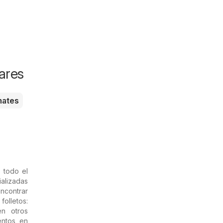
ares
ates
 todo el
ializadas
ncontrar
folletos:
en otros
entos en