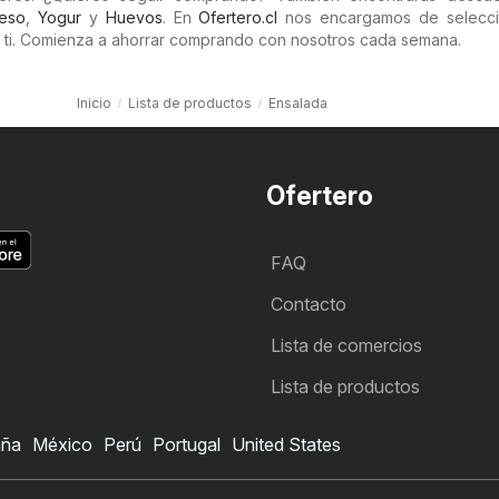
eso
,
Yogur
y
Huevos
. En
Ofertero.cl
nos encargamos de selecci
 ti. Comienza a ahorrar comprando con nosotros cada semana.
Inicio
Lista de productos
Ensalada
Ofertero
FAQ
Contacto
Lista de comercios
Lista de productos
aña
México
Perú
Portugal
United States