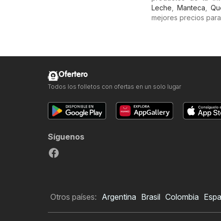
Leche
,
Manteca
,
Qu
mejores precios para
Ofertero
Todos los folletos con ofertas en un solo lugar
Síguenos
Otros países:
Argentina
Brasil
Colombia
Esp