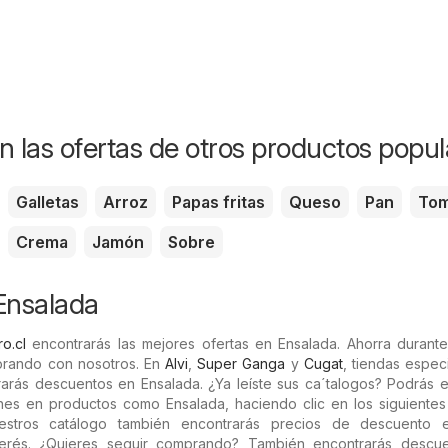
n las ofertas de otros productos popul
Galletas
Arroz
Papas fritas
Queso
Pan
Tom
Crema
Jamón
Sobre
Ensalada
ro.cl
encontrarás las mejores ofertas en Ensalada. Ahorra durante
rando con nosotros. En
Alvi
,
Super Ganga
y
Cugat
, tiendas espec
arás descuentos en Ensalada. ¿Ya leíste sus ca´talogos? Podrás e
nes en productos como Ensalada, haciendo clic en los siguientes 
estros catálogo también encontrarás precios de descuento 
terés. ¿Quieres seguir comprando? También encontrarás descu