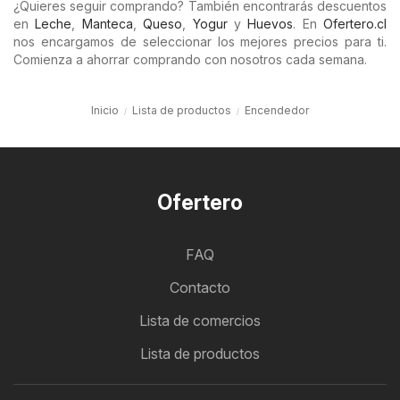
¿Quieres seguir comprando? También encontrarás descuentos
en
Leche
,
Manteca
,
Queso
,
Yogur
y
Huevos
. En
Ofertero.cl
nos encargamos de seleccionar los mejores precios para ti.
Comienza a ahorrar comprando con nosotros cada semana.
Inicio
Lista de productos
Encendedor
Ofertero
FAQ
Contacto
Lista de comercios
Lista de productos