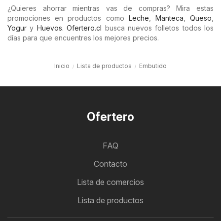
¿Quieres ahorrar mientras vas de compras? Mira estas
promociones en productos como
Leche
,
Manteca
,
Queso
,
Yogur
y
Huevos
.
Ofertero.cl
busca nuevos folletos todos los
días para que encuentres los mejores precios.
Inicio
Lista de productos
Embutido
Ofertero
FAQ
Contacto
Lista de comercios
Lista de productos