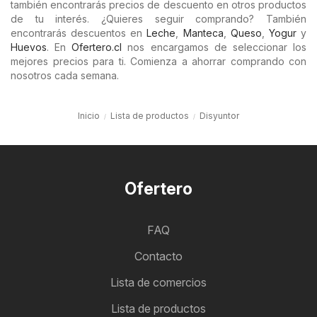
también encontrarás precios de descuento en otros productos
de tu interés. ¿Quieres seguir comprando? También
encontrarás descuentos en
Leche
,
Manteca
,
Queso
,
Yogur
y
Huevos
. En
Ofertero.cl
nos encargamos de seleccionar los
mejores precios para ti. Comienza a ahorrar comprando con
nosotros cada semana.
Inicio
Lista de productos
Disyuntor
Ofertero
FAQ
Contacto
Lista de comercios
Lista de productos