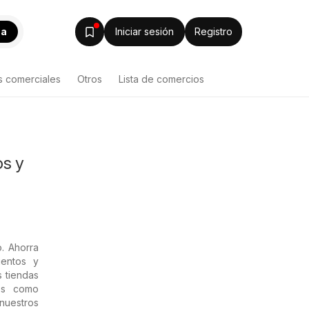
ca
Iniciar sesión
Registro
s comerciales
Otros
Lista de comercios
os y
. Ahorra
uentos y
 tiendas
tos como
nuestros