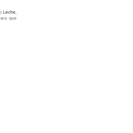
mo
Leche
,
para que