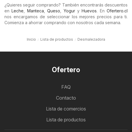
¿Quieres seguir comprando? También encontrarás descuentos
en
Leche
,
Manteca
,
Queso
,
Yogur
y
Huevos
. En
Ofertero.cl
nos encargamos de seleccionar los mejores precios para ti.
Comienza a ahorrar comprando con nosotros cada semana.
Inicio
Lista de productos
Desmalezadora
Ofertero
FAQ
Contacto
Lista de comercios
Lista de productos