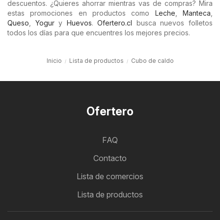
descuentos. ¿Quieres ahorrar mientras vas de compras? Mira
estas promociones en productos como
Leche
,
Manteca
,
Queso
,
Yogur
y
Huevos
.
Ofertero.cl
busca nuevos folletos
todos los días para que encuentres los mejores precios.
Inicio
Lista de productos
Cubo de caldo
Ofertero
FAQ
Contacto
Lista de comercios
Lista de productos