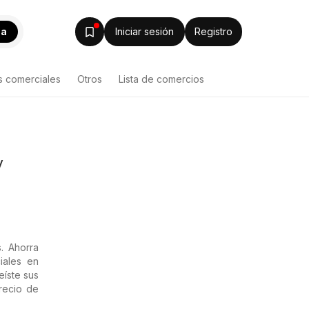
ca
Iniciar sesión
Registro
s comerciales
Otros
Lista de comercios
y
. Ahorra
iales en
eíste sus
recio de