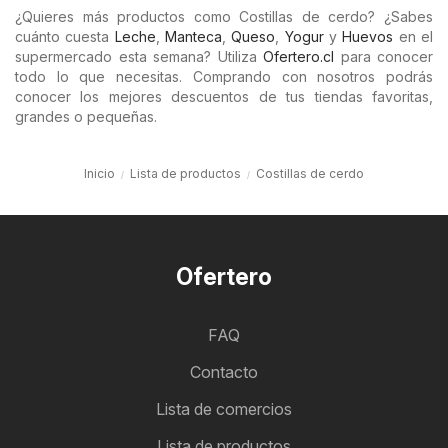
¿Quieres más productos como Costillas de cerdo? ¿Sabes
cuánto cuesta
Leche
,
Manteca
,
Queso
,
Yogur
y
Huevos
en el
supermercado esta semana? Utiliza
Ofertero.cl
para conocer
todo lo que necesitas. Comprando con nosotros podrás
conocer los mejores descuentos de tus tiendas favoritas,
grandes o pequeñas.
Inicio
Lista de productos
Costillas de cerdo
Ofertero
FAQ
Contacto
Lista de comercios
Lista de productos