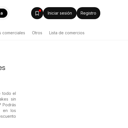
ca
Iniciar sesión
Registro
s comerciales
Otros
Lista de comercios
es
e todo el
akes sin
s? Podrás
c en los
descuento