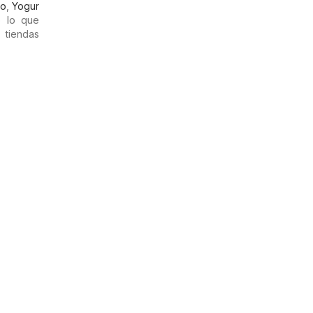
so
,
Yogur
 lo que
 tiendas