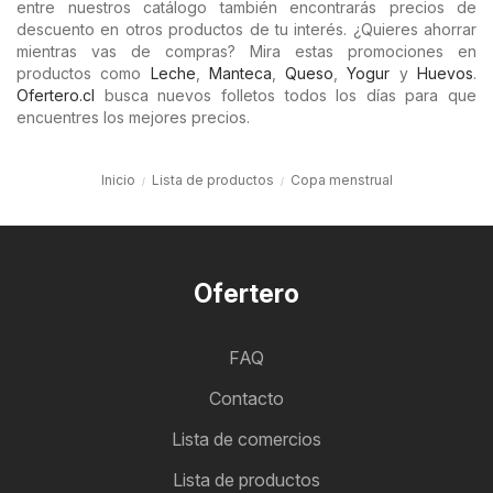
entre nuestros catálogo también encontrarás precios de
descuento en otros productos de tu interés. ¿Quieres ahorrar
mientras vas de compras? Mira estas promociones en
productos como
Leche
,
Manteca
,
Queso
,
Yogur
y
Huevos
.
Ofertero.cl
busca nuevos folletos todos los días para que
encuentres los mejores precios.
Inicio
Lista de productos
Copa menstrual
Ofertero
FAQ
Contacto
Lista de comercios
Lista de productos