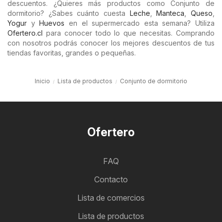
descuentos. ¿Quieres más productos como Conjunto de
dormitorio? ¿Sabes cuánto cuesta
Leche
,
Manteca
,
Queso
,
Yogur
y
Huevos
en el supermercado esta semana? Utiliza
Ofertero.cl
para conocer todo lo que necesitas. Comprando
con nosotros podrás conocer los mejores descuentos de tus
tiendas favoritas, grandes o pequeñas.
Inicio
Lista de productos
Conjunto de dormitorio
Ofertero
FAQ
Contacto
Lista de comercios
Lista de productos