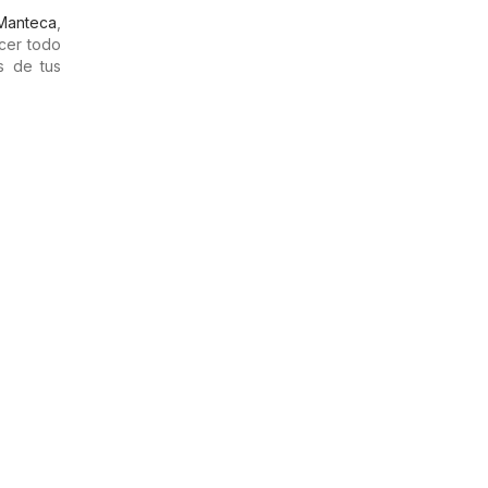
Manteca
,
cer todo
s de tus