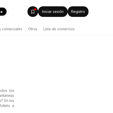
ca
Iniciar sesión
Registro
s comerciales
Otros
Lista de comercios
odos los
antáneas
s? En los
olleto a