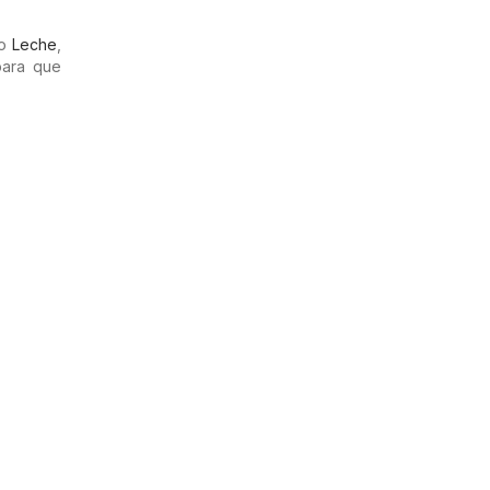
mo
Leche
,
para que