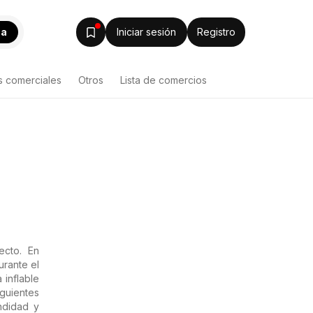
ca
Iniciar sesión
Registro
s comerciales
Otros
Lista de comercios
ecto. En
urante el
inflable
iguientes
ndidad y