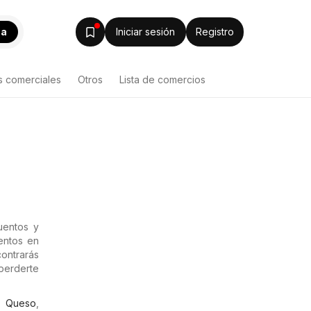
ca
Iniciar sesión
Registro
s comerciales
Otros
Lista de comercios
uentos y
entos en
ontrarás
perderte
,
Queso
,