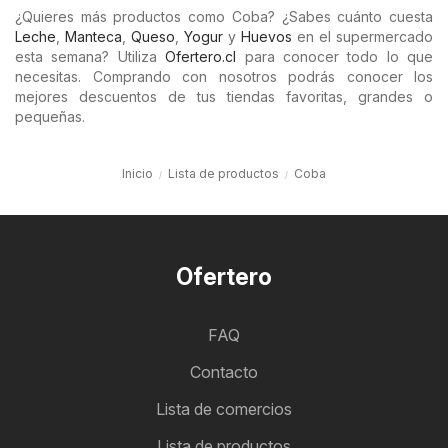
¿Quieres más productos como Coba? ¿Sabes cuánto cuesta
Leche
,
Manteca
,
Queso
,
Yogur
y
Huevos
en el supermercado
esta semana? Utiliza
Ofertero.cl
para conocer todo lo que
necesitas. Comprando con nosotros podrás conocer los
mejores descuentos de tus tiendas favoritas, grandes o
pequeñas.
Inicio
Lista de productos
Coba
Ofertero
FAQ
Contacto
Lista de comercios
Lista de productos