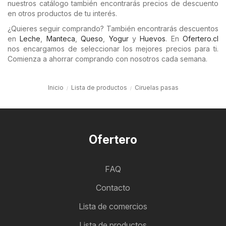
nuestros catálogo también encontrarás precios de descuento
en otros productos de tu interés.
¿Quieres seguir comprando? También encontrarás descuentos
en
Leche
,
Manteca
,
Queso
,
Yogur
y
Huevos
. En
Ofertero.cl
nos encargamos de seleccionar los mejores precios para ti.
Comienza a ahorrar comprando con nosotros cada semana.
Inicio
Lista de productos
Ciruelas pasas
Ofertero
FAQ
Contacto
Lista de comercios
Lista de productos