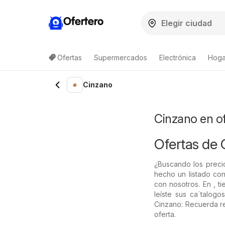
Ofertero
Ofertas
Supermercados
Electrónica
Hogar
Lista de productos
Cinzano
Cinzano en o
Ofertas de 
¿Buscando los preci
hecho un listado con
con nosotros. En , t
leíste sus ca´talog
Cinzano: Recuerda re
oferta.