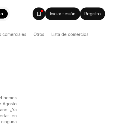
ca
Iniciar sesión
Registro
s comerciales
Otros
Lista de comercios
cl
hemos
de Agosto
ano. ¿Ya
ertas en
 ninguna