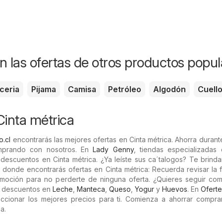
n las ofertas de otros productos popul
ceria
Pijama
Camisa
Petróleo
Algodón
Cuell
Cinta métrica
o.cl
encontrarás las mejores ofertas en Cinta métrica. Ahorra durant
prando con nosotros. En
Lady Genny
, tiendas especializadas 
 descuentos en Cinta métrica. ¿Ya leíste sus ca´talogos? Te brin
s donde encontrarás ofertas en Cinta métrica: Recuerda revisar la
omoción para no perderte de ninguna oferta. ¿Quieres seguir co
s descuentos en
Leche
,
Manteca
,
Queso
,
Yogur
y
Huevos
. En
Oferte
cionar los mejores precios para ti. Comienza a ahorrar compr
a.