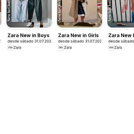
Zara New in Boys
Zara New in Girls
Zara New 
26
desde sábado 31.07.2026
desde sábado 31.07.2026
desde sábado
Women
Zara
Zara
Zara