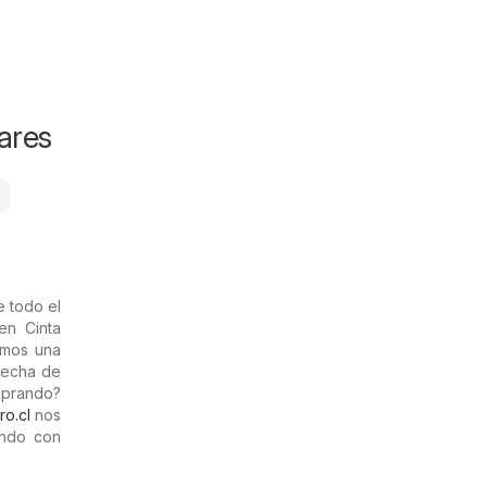
ares
o
e todo el
en Cinta
damos una
 fecha de
mprando?
ro.cl
nos
ando con