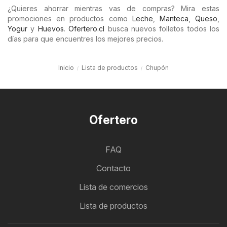
¿Quieres ahorrar mientras vas de compras? Mira estas
promociones en productos como
Leche
,
Manteca
,
Queso
,
Yogur
y
Huevos
.
Ofertero.cl
busca nuevos folletos todos los
días para que encuentres los mejores precios.
Inicio
Lista de productos
Chupón
Ofertero
FAQ
Contacto
Lista de comercios
Lista de productos