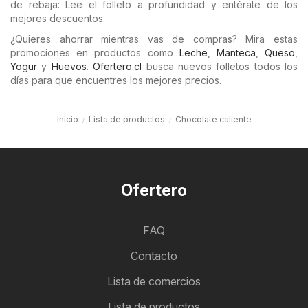
de rebaja: Lee el folleto a profundidad y entérate de los
mejores descuentos.
¿Quieres ahorrar mientras vas de compras? Mira estas
promociones en productos como
Leche
,
Manteca
,
Queso
,
Yogur
y
Huevos
.
Ofertero.cl
busca nuevos folletos todos los
días para que encuentres los mejores precios.
Inicio
Lista de productos
Chocolate caliente
Ofertero
FAQ
Contacto
Lista de comercios
Lista de productos