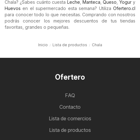
Chala? ¿Sabes cuánto cuesta
Leche
,
Manteca
,
Queso
,
Yogur
y
Huevos
en el supermercado esta semana? Utiliza
Ofertero.cl
para conocer todo lo que necesitas. Comprando con nosotros
podrás conocer los mejores descuentos de tus tiendas
favoritas, grandes o pequeñas.
Inicio
Lista de productos
Chala
Ofertero
FAQ
Contacto
Lista de comercios
Lista de productos